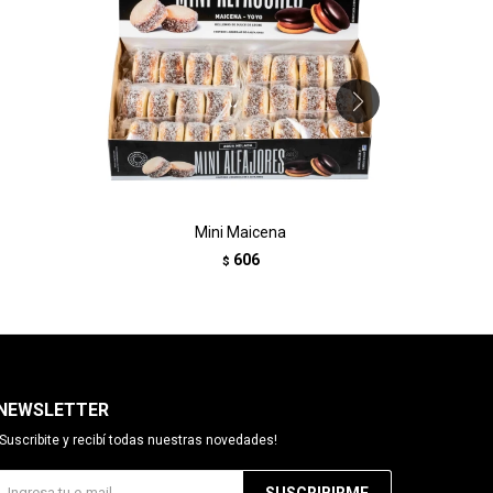
Mini Maicena
606
$
NEWSLETTER
¡Suscribite y recibí todas nuestras novedades!