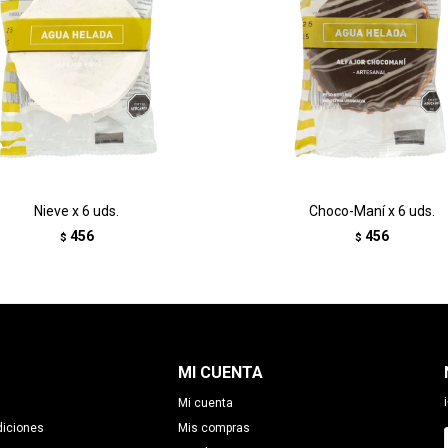
Nieve x 6 uds.
Choco-Maní x 6 uds.
456
456
$
$
MI CUENTA
Mi cuenta
diciones
Mis compras