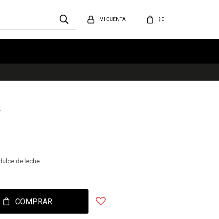
0
$
.
dulce de leche.
COMPRAR