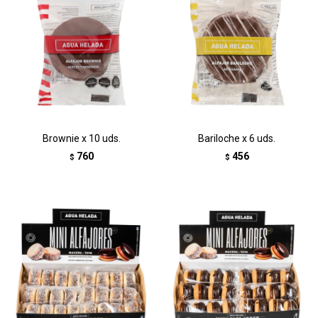
Brownie x 10 uds.
Bariloche x 6 uds.
760
456
$
$